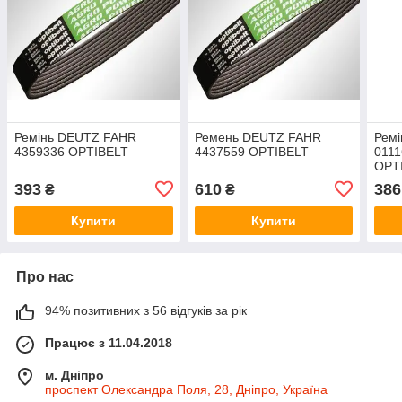
Ремінь DEUTZ FAHR
Ремень DEUTZ FAHR
Ремі
4359336 OPTIBELT
4437559 OPTIBELT
0111
OPT
393
610
386
₴
₴
Купити
Купити
Про нас
94% позитивних з 56 відгуків за рік
Працює з 11.04.2018
м. Дніпро
проспект Олександра Поля, 28, Дніпро, Україна