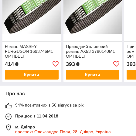
Ремінь MASSEY
Приводний клиновий
Прив
FERGUSON 1693746M1
ремінь AX53 3780140M1
рем
OPTIBELT
OPTIBELT
OPT
414
393
393
₴
₴
Купити
Купити
Про нас
94% позитивних з 56 відгуків за рік
Працює з 11.04.2018
м. Дніпро
проспект Олександра Поля, 28, Дніпро, Україна