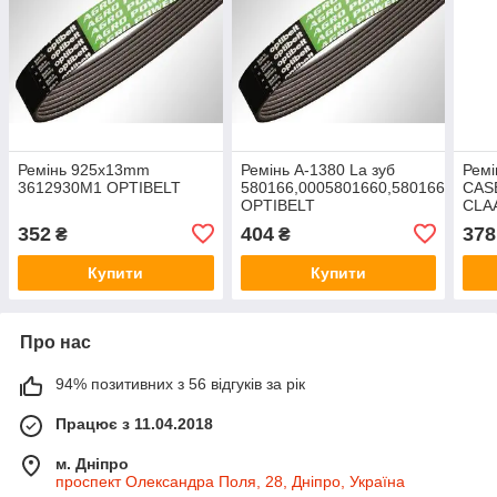
Ремінь 925x13mm
Ремінь А-1380 La зуб
Ремі
3612930M1 OPTIBELT
580166,0005801660,580166.0
CAS
OPTIBELT
CLA
FER
352
404
378
₴
₴
(764
Lp1
Купити
Купити
Про нас
94% позитивних з 56 відгуків за рік
Працює з 11.04.2018
м. Дніпро
проспект Олександра Поля, 28, Дніпро, Україна