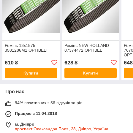
Ремінь 13x1575
Ремінь NEW HOLLAND
Ремі
3581286M1 OPTIBELT
87374472 OPTIBELT
7670
OPT
610
628
648
₴
₴
Купити
Купити
Про нас
94% позитивних з 56 відгуків за рік
Працює з 11.04.2018
м. Дніпро
проспект Олександра Поля, 28, Дніпро, Україна