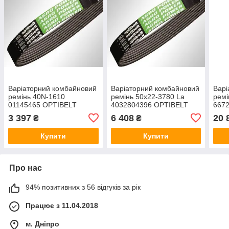
Варіаторний комбайновий
Варіаторний комбайновий
Варі
ремінь 40N-1610
ремінь 50x22-3780 La
ремі
01145465 OPTIBELT
4032804396 OPTIBELT
6672
OPT
3 397
6 408
20 
₴
₴
Купити
Купити
Про нас
94% позитивних з 56 відгуків за рік
Працює з 11.04.2018
м. Дніпро