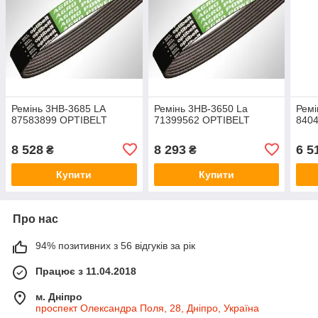
Ремінь 3НВ-3685 LA
Ремінь 3НВ-3650 La
Ремі
87583899 OPTIBELT
71399562 OPTIBELT
840
8 528
8 293
6 5
₴
₴
Купити
Купити
Про нас
94% позитивних з 56 відгуків за рік
Працює з 11.04.2018
м. Дніпро
проспект Олександра Поля, 28, Дніпро, Україна