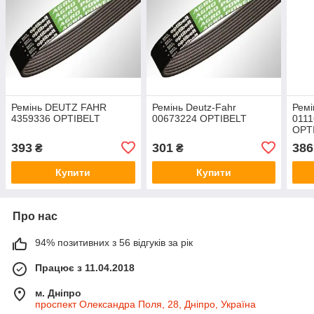
Ремінь DEUTZ FAHR
Ремінь Deutz-Fahr
Ремі
4359336 OPTIBELT
00673224 OPTIBELT
0111
OPT
393
301
386
₴
₴
Купити
Купити
Про нас
94% позитивних з 56 відгуків за рік
Працює з 11.04.2018
м. Дніпро
проспект Олександра Поля, 28, Дніпро, Україна