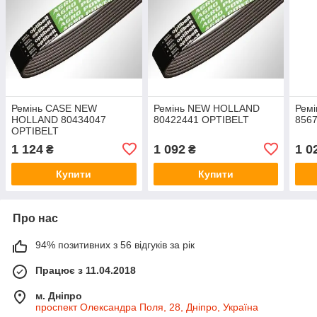
Ремінь CASE NEW
Ремінь NEW HOLLAND
Рем
HOLLAND 80434047
80422441 OPTIBELT
856
OPTIBELT
1 124
1 092
1 0
₴
₴
Купити
Купити
Про нас
94% позитивних з 56 відгуків за рік
Працює з 11.04.2018
м. Дніпро
проспект Олександра Поля, 28, Дніпро, Україна