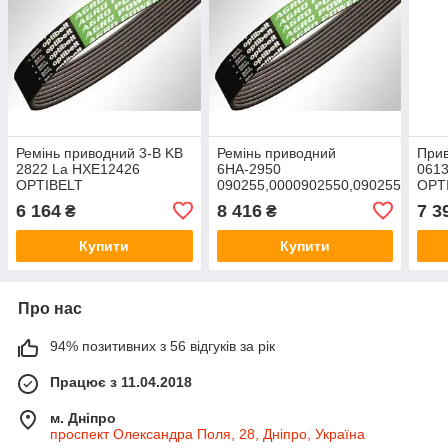
Ремінь приводний 3-B KB
Ремінь приводний
Прив
2822 La HXE12426
6НА-2950
0613
OPTIBELT
090255,0000902550,090255.0
OPT
OPTIBELT
6 164
8 416
7 3
₴
₴
Купити
Купити
Про нас
94% позитивних з 56 відгуків за рік
Працює з 11.04.2018
м. Дніпро
проспект Олександра Поля, 28, Дніпро, Україна