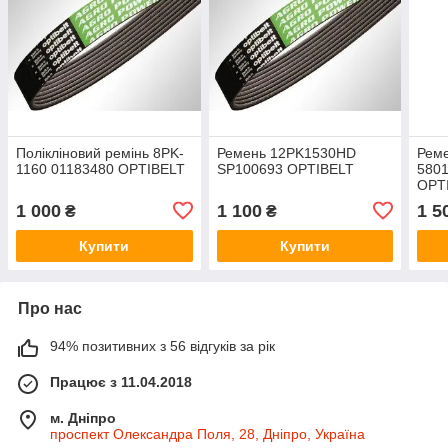
Полікліновий ремінь 8PK-
Ремень 12PK1530HD
Рем
1160 01183480 OPTIBELT
SP100693 OPTIBELT
5801
OPT
1 000
1 100
1 5
₴
₴
Купити
Купити
Про нас
94% позитивних з 56 відгуків за рік
Працює з 11.04.2018
м. Дніпро
проспект Олександра Поля, 28, Дніпро, Україна