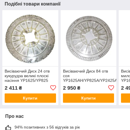
Подібні товари компанії
Висіваючий Диск 24 отв
Висіваючий Диск 84 отв
Висі
кукурудза великі плоскі
соя
мило
насіння YP1625/YP825
YP1625AH/YP825A/YP2425A
YP1
817-836C
817-798C
817
2 411
2 950
2 4
₴
₴
Купити
Купити
Про нас
94% позитивних з 56 відгуків за рік