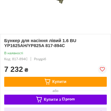
Бункер для насіння лівий 1.6 BU
YP1625AH/YP825A 817-894C
В наявності
Код: 817-894C
Роздріб
7 232
₴
Купити
або
Купити з