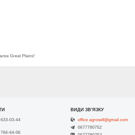
алок Great Plains!
office.agrosell@gmail.com
 633-03-44
0677780752
 766-64-06
0677780752