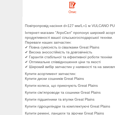
Опис
Повітропровід насіння d=127 мм/L=1 м VULCANO P
Інтернет-магазин "АгроСел" пропонує широкий асо
продуктивності вашої сільськогосподарської техніки.
Переваги наших запчастин:
✔ Повна сумісність із сівалками Great Plains
✔ Висока зносостійкість та довговічність
✔ Гарантія стабільної та ефективної роботи техніки
✔ Оптимальне співвідношення ціни та якості
✔ Широкий вибір запчастин у наявності та на замов
Купити асортимент запчастин:
Купити диски сошників Great Plains
Купити колеса, що прикочують Great Plains
Купити сім'япроводи та сошники Great Plains
Купити підшипники та втулки Great Plains
Купити гідроциліндри та комплектуючі Great Plains
Купити ремені, ланцюги та зірочки Great Plains