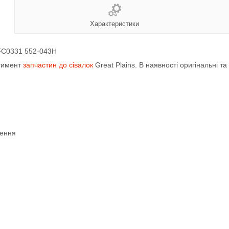
Характеристики
/FC0331 552-043H
ртимент
запчастин до сівалок
Great Plains. В наявності оригінальні та
лення