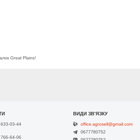
алок Great Plains!
office.agrosell@gmail.com
 633-03-44
0677780752
 766-64-06
0677780752