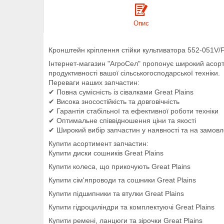
Опис
Кронштейн кріплення стійки культиватора 552-051V
Інтернет-магазин "АгроСел" пропонує широкий асо
продуктивності вашої сільськогосподарської техніки.
Переваги наших запчастин:
✔ Повна сумісність із сівалками Great Plains
✔ Висока зносостійкість та довговічність
✔ Гарантія стабільної та ефективної роботи техніки
✔ Оптимальне співвідношення ціни та якості
✔ Широкий вибір запчастин у наявності та на замов
Купити асортимент запчастин:
Купити диски сошників Great Plains
Купити колеса, що прикочують Great Plains
Купити сім'япроводи та сошники Great Plains
Купити підшипники та втулки Great Plains
Купити гідроциліндри та комплектуючі Great Plains
Купити ремені, ланцюги та зірочки Great Plains