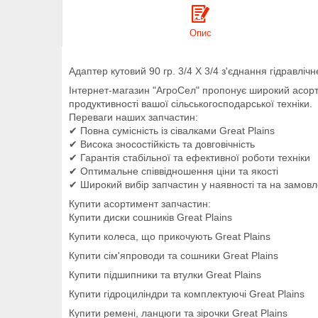
Опис
Адаптер кутовий 90 гр. 3/4 X 3/4 з'єднання гідравліч
Інтернет-магазин "АгроСел" пропонує широкий асо
продуктивності вашої сільськогосподарської техніки.
Переваги наших запчастин:
✔ Повна сумісність із сівалками Great Plains
✔ Висока зносостійкість та довговічність
✔ Гарантія стабільної та ефективної роботи техніки
✔ Оптимальне співвідношення ціни та якості
✔ Широкий вибір запчастин у наявності та на замов
Купити асортимент запчастин:
Купити диски сошників Great Plains
Купити колеса, що прикочують Great Plains
Купити сім'япроводи та сошники Great Plains
Купити підшипники та втулки Great Plains
Купити гідроциліндри та комплектуючі Great Plains
Купити ремені, ланцюги та зірочки Great Plains