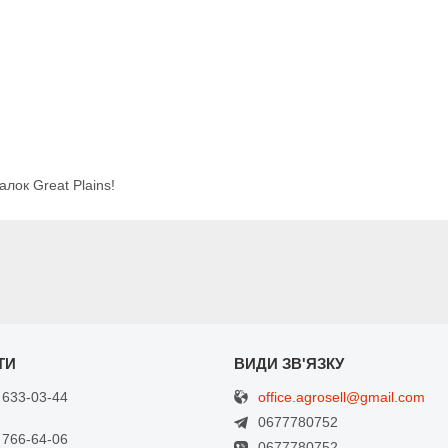
алок Great Plains!
office.agrosell@gmail.com
 633-03-44
0677780752
 766-64-06
0677780752