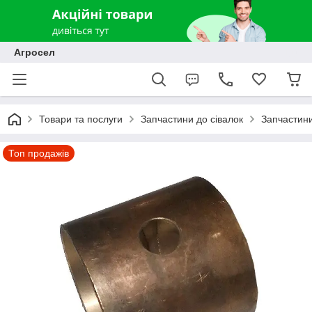
Агросел
Товари та послуги
Запчастини до сівалок
Запчастини
Топ продажів