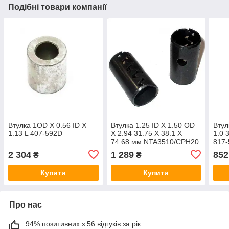
Подібні товари компанії
Втулка 1OD X 0.56 ID X
Втулка 1.25 ID X 1.50 OD
Втул
1.13 L 407-592D
X 2.94 31.75 X 38.1 X
1.0 
74.68 мм NTA3510/CPH20
817-
890-389C
роли
2 304
1 289
852
₴
₴
Купити
Купити
Про нас
94% позитивних з 56 відгуків за рік