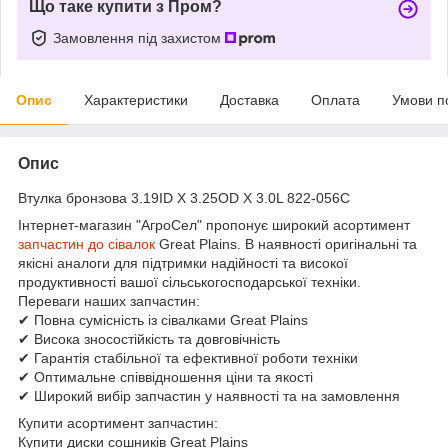
Що таке купити з Пром?
Замовлення під захистом
Опис
Характеристики
Доставка
Оплата
Умови п
Опис
Втулка бронзова 3.19ID X 3.25OD X 3.0L 822-056C
Інтернет-магазин "АгроСел" пропонує широкий асортимент
запчастин до сівалок
Great Plains. В наявності оригінальні та
якісні аналоги для підтримки надійності та високої
продуктивності вашої сільськогосподарської техніки.
Переваги наших запчастин:
✔ Повна сумісність із сівалками Great Plains
✔ Висока зносостійкість та довговічність
✔ Гарантія стабільної та ефективної роботи техніки
✔ Оптимальне співвідношення ціни та якості
✔ Широкий вибір запчастин у наявності та на замовлення
Купити асортимент запчастин:
Купити диски сошників Great Plains