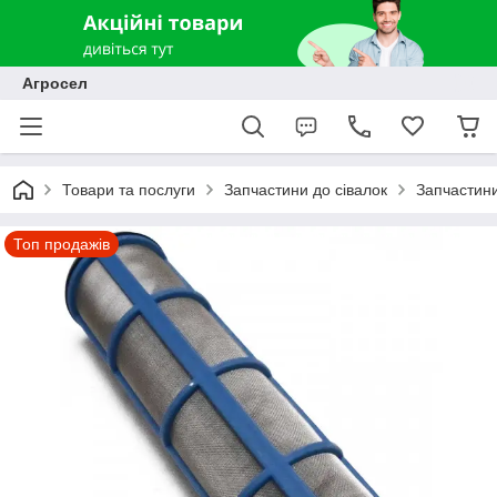
Агросел
Товари та послуги
Запчастини до сівалок
Запчастини
Топ продажів