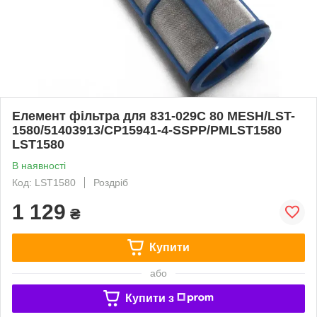
Елемент фільтра для 831-029C 80 MESH/LST-
1580/51403913/CP15941-4-SSPP/PMLST1580
LST1580
В наявності
Код: LST1580
Роздріб
1 129
₴
Купити
або
Купити з