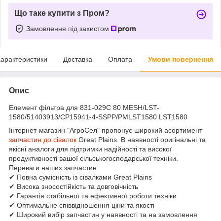
Що таке купити з Пром?
Замовлення під захистом
арактеристики
Доставка
Оплата
Умови повернення
Опис
Елемент фільтра для 831-029C 80 MESH/LST-
1580/51403913/CP15941-4-SSPP/PMLST1580 LST1580
Інтернет-магазин "АгроСел" пропонує широкий асортимент
запчастин до сівалок
Great Plains. В наявності оригінальні та
якісні аналоги для підтримки надійності та високої
продуктивності вашої сільськогосподарської техніки.
Переваги наших запчастин:
✔ Повна сумісність із сівалками Great Plains
✔ Висока зносостійкість та довговічність
✔ Гарантія стабільної та ефективної роботи техніки
✔ Оптимальне співвідношення ціни та якості
✔ Широкий вибір запчастин у наявності та на замовлення