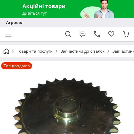
Агросел
Товари та послуги
Запчастини до сівалок
Запчастини
Топ продажів