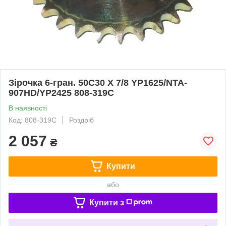
Зірочка 6-гран. 50C30 X 7/8 YP1625/NTA-
907HD/YP2425 808-319C
В наявності
Код: 808-319C
Роздріб
2 057
₴
Купити
або
Купити з