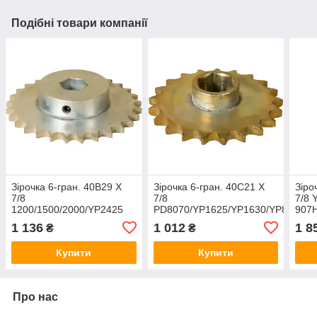
Подібні товари компанії
Зірочка 6-гран. 40B29 X
Зірочка 6-гран. 40C21 X
Зіро
7/8
7/8
7/8 
1200/1500/2000/YP2425
PD8070/YP1625/YP1630/YP825
907
808-168C
808-222C
1 136
1 012
1 8
₴
₴
Купити
Купити
Про нас