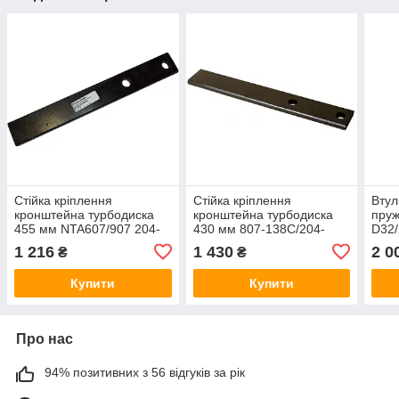
Стійка кріплення
Стійка кріплення
Втул
кронштейна турбодиска
кронштейна турбодиска
пруж
455 мм NTA607/907 204-
430 мм 807-138С/204-
D32/
280D
272D/204-295D 204-269D
317
1 216
1 430
2 0
₴
₴
Купити
Купити
Про нас
94% позитивних з 56 відгуків за рік