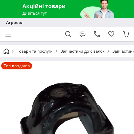
Агросел
Товари та послуги
Запчастини до сівалок
Запчастини
Топ продажів