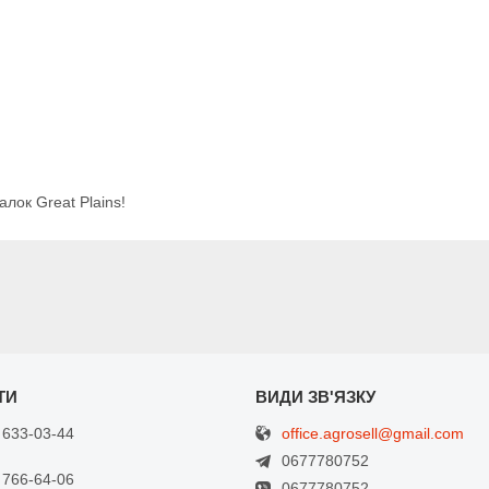
алок Great Plains!
office.agrosell@gmail.com
 633-03-44
0677780752
 766-64-06
0677780752