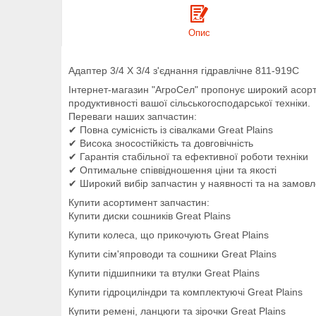
Опис
Адаптер 3/4 X 3/4 з'єднання гідравлічне 811-919C
Інтернет-магазин "АгроСел" пропонує широкий асо
продуктивності вашої сільськогосподарської техніки.
Переваги наших запчастин:
✔ Повна сумісність із сівалками Great Plains
✔ Висока зносостійкість та довговічність
✔ Гарантія стабільної та ефективної роботи техніки
✔ Оптимальне співвідношення ціни та якості
✔ Широкий вибір запчастин у наявності та на замов
Купити асортимент запчастин:
Купити диски сошників Great Plains
Купити колеса, що прикочують Great Plains
Купити сім'япроводи та сошники Great Plains
Купити підшипники та втулки Great Plains
Купити гідроциліндри та комплектуючі Great Plains
Купити ремені, ланцюги та зірочки Great Plains