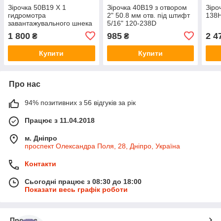
Зірочка 50B19 X 1
Зірочка 40B19 з отвором
Зіро
гидромотра
2" 50.8 мм отв. під штифт
138H
завантажувального шнека
5/16" 120-238D
808-006C
1500/2000/3S-3000 808-
1 800
985
2 4
₴
₴
097C
Купити
Купити
Про нас
94% позитивних з 56 відгуків за рік
Працює з 11.04.2018
м. Дніпро
проспект Олександра Поля, 28, Дніпро, Україна
Контакти
Сьогодні працює з 08:30 до 18:00
Показати весь графік роботи
Про нас