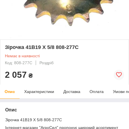
Зірочка 41B19 X 5/8 808-277C
Немає в наявності
Код: 808-277C
Роздріб
2 057
₴
Опис
Характеристики
Доставка
Оплата
Умови п
Опис
Зірочка 41B19 X 5/8 808-277C
Інтернет-магазин "АгроСел" пропонує широкий асортимент