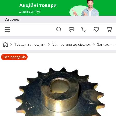
Агросел
Товари та послуги
Запчастини до сівалок
Запчастини
Топ продажів