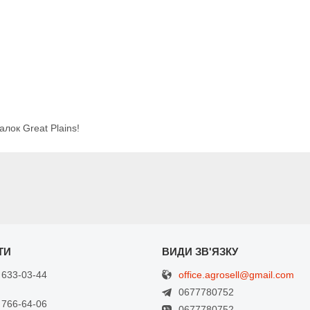
алок Great Plains!
office.agrosell@gmail.com
 633-03-44
0677780752
 766-64-06
0677780752