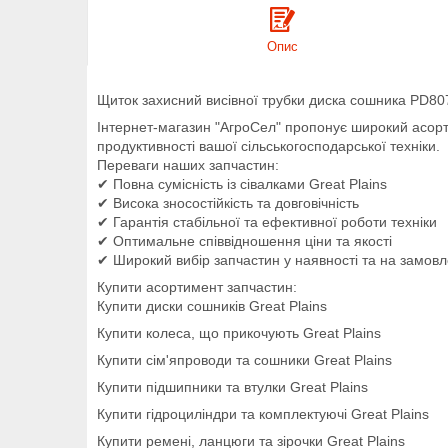
Опис
Щиток захисний висівної трубки диска сошника PD8
Інтернет-магазин "АгроСел" пропонує широкий асо
продуктивності вашої сільськогосподарської техніки.
Переваги наших запчастин:
✔ Повна сумісність із сівалками Great Plains
✔ Висока зносостійкість та довговічність
✔ Гарантія стабільної та ефективної роботи техніки
✔ Оптимальне співвідношення ціни та якості
✔ Широкий вибір запчастин у наявності та на замов
Купити асортимент запчастин:
Купити диски сошників Great Plains
Купити колеса, що прикочують Great Plains
Купити сім'япроводи та сошники Great Plains
Купити підшипники та втулки Great Plains
Купити гідроциліндри та комплектуючі Great Plains
Купити ремені, ланцюги та зірочки Great Plains