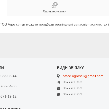
Характеристики
 Агро сіл ви можете придбати оригінальні запасніе частини,так і а
office.agrosell@gmail.com
 633-03-44
0677780752
 766-64-06
0677780752
0677780752
 671-19-12