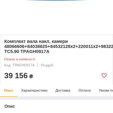
Комплект вала накл. камери
48066606+84038625+84532128x2+220011x2+9832
ТС5.90 TPAGH0917A
Немає в наявності
Код: TPAGH0917A
Роздріб
39 156
₴
Опис
Характеристики
Доставка
Оплата
Умови п
Опис