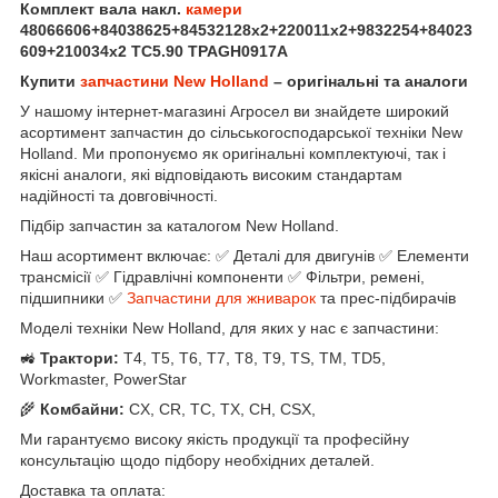
Комплект вала накл.
камери
48066606+84038625+84532128x2+220011x2+9832254+84023
609+210034x2 ТС5.90 TPAGH0917A
Купити
запчастини New Holland
– оригінальні та аналоги
У нашому інтернет-магазині Агросел ви знайдете широкий
асортимент запчастин до сільськогосподарської техніки New
Holland. Ми пропонуємо як оригінальні комплектуючі, так і
якісні аналоги, які відповідають високим стандартам
надійності та довговічності.
Підбір запчастин за каталогом New Holland.
Наш асортимент включає: ✅ Деталі для двигунів ✅ Елементи
трансмісії ✅ Гідравлічні компоненти ✅ Фільтри, ремені,
підшипники ✅
Запчастини для жниварок
та прес-підбирачів
Моделі техніки New Holland, для яких у нас є запчастини:
🚜
Трактори:
T4, T5, T6, T7, T8, T9, TS, TM, TD5,
Workmaster, PowerStar
🌾
Комбайни:
CX, CR, TC, TX, CH, CSX,
Ми гарантуємо високу якість продукції та професійну
консультацію щодо підбору необхідних деталей.
Доставка та оплата: