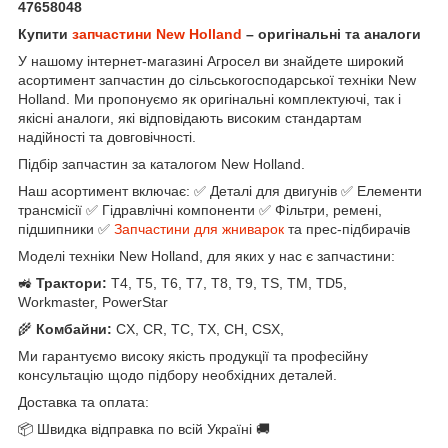
47658048
Купити
запчастини New Holland
– оригінальні та аналоги
У нашому інтернет-магазині Агросел ви знайдете широкий
асортимент запчастин до сільськогосподарської техніки New
Holland. Ми пропонуємо як оригінальні комплектуючі, так і
якісні аналоги, які відповідають високим стандартам
надійності та довговічності.
Підбір запчастин за каталогом New Holland.
Наш асортимент включає: ✅ Деталі для двигунів ✅ Елементи
трансмісії ✅ Гідравлічні компоненти ✅ Фільтри, ремені,
підшипники ✅
Запчастини для жниварок
та прес-підбирачів
Моделі техніки New Holland, для яких у нас є запчастини:
🚜
Трактори:
T4, T5, T6, T7, T8, T9, TS, TM, TD5,
Workmaster, PowerStar
🌾
Комбайни:
CX, CR, TC, TX, CH, CSX,
Ми гарантуємо високу якість продукції та професійну
консультацію щодо підбору необхідних деталей.
Доставка та оплата:
📦 Швидка відправка по всій Україні 🚚