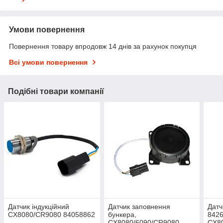
Умови повернення
Повернення товару впродовж 14 днів за рахунок покупця
Всі умови повернення
Подібні товари компанії
Датчик індукційний
Датчик заповнення
Датч
CX8080/CR9080 84058862
бункера,
842
CX8080/6090/CR9080
CX8