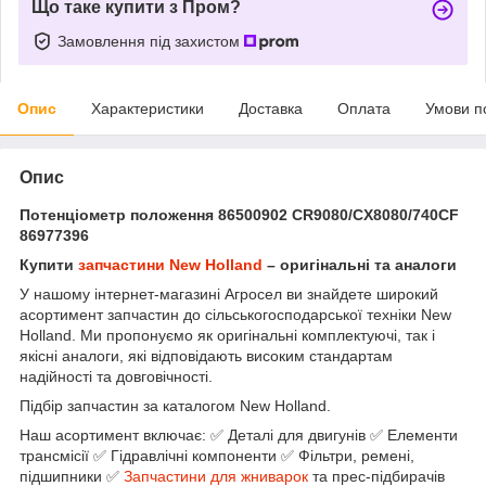
Що таке купити з Пром?
Замовлення під захистом
Опис
Характеристики
Доставка
Оплата
Умови п
Опис
Потенціометр положення 86500902 CR9080/CX8080/740CF
86977396
Купити
запчастини New Holland
– оригінальні та аналоги
У нашому інтернет-магазині Агросел ви знайдете широкий
асортимент запчастин до сільськогосподарської техніки New
Holland. Ми пропонуємо як оригінальні комплектуючі, так і
якісні аналоги, які відповідають високим стандартам
надійності та довговічності.
Підбір запчастин за каталогом New Holland.
Наш асортимент включає: ✅ Деталі для двигунів ✅ Елементи
трансмісії ✅ Гідравлічні компоненти ✅ Фільтри, ремені,
підшипники ✅
Запчастини для жниварок
та прес-підбирачів