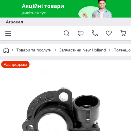
Агросел
Товари та послуги
Запчастини New Holland
Потенці
Распродажа