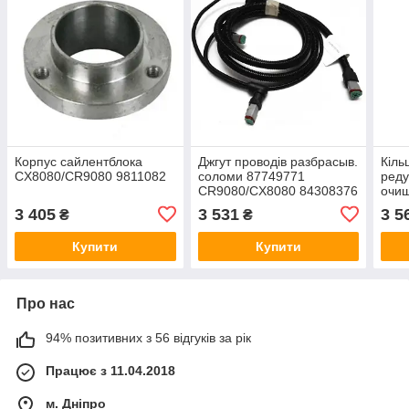
Корпус сайлентблока
Джгут проводів разбрасыв.
Кіль
CX8080/CR9080 9811082
соломи 87749771
реду
CR9080/CX8080 84308376
очи
CR9
3 405
3 531
3 5
₴
₴
439
Купити
Купити
Про нас
94% позитивних з 56 відгуків за рік
Працює з 11.04.2018
м. Дніпро