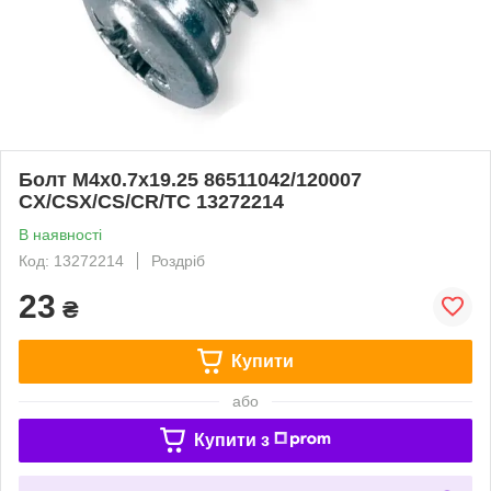
Болт М4х0.7х19.25 86511042/120007
CX/CSX/CS/CR/TC 13272214
В наявності
Код: 13272214
Роздріб
23
₴
Купити
або
Купити з