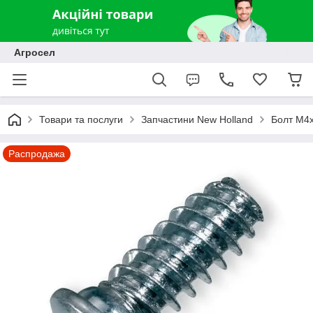
Агросел
Товари та послуги
Запчастини New Holland
Болт М4
Распродажа