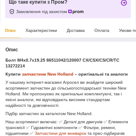
Що таке купити з Пром?
Замовлення під захистом
Опис
Характеристики
Доставка
Оплата
Умови п
Опис
Болт М4х0.7х19.25 86511042/120007 CX/CSX/CS/CR/TC
13272214
Купити
запчастини New Holland
– оригінальні та аналоги
У нашому інтернет-магазині Агросел ви знайдете широкий
асортимент запчастин до сільськогосподарської техніки New
Holland. Ми пропонуємо як оригінальні комплектуючі, так і
якісні аналоги, які відповідають високим стандартам
надійності та довговічності.
Підбір запчастин за каталогом New Holland.
Наш асортимент включає: ✅ Деталі для двигунів ✅ Елементи
трансмісії ✅ Гідравлічні компоненти ✅ Фільтри, ремені,
підшипники ✅
Запчастини для жниварок
та прес-підбирачів