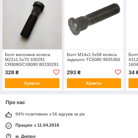
Болт маточини колеса
Болт М14х1.5х58 колеса
Болт
М22х1.5х70 330291
заднього TC5080 9835360
431
CR9080/CX8080 80330291
160
328
293
34
₴
₴
Купити
Купити
Про нас
94% позитивних з 56 відгуків за рік
Працює з 11.04.2018
м. Дніпро