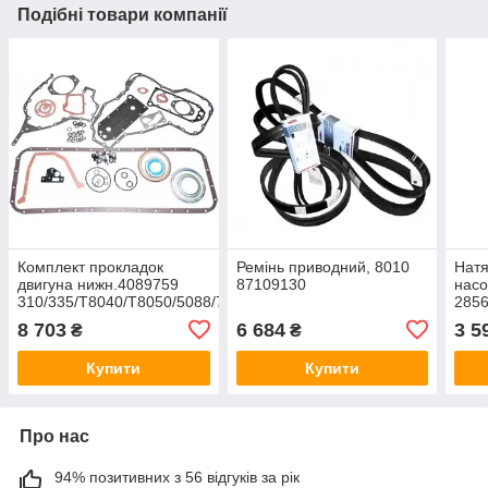
Подібні товари компанії
Комплект прокладок
Ремінь приводний, 8010
Натя
двигуна нижн.4089759
87109130
насо
310/335/T8040/T8050/5088/7088
285
87351543
T8.3
8 703
6 684
3 5
₴
₴
504
Купити
Купити
Про нас
94% позитивних з 56 відгуків за рік