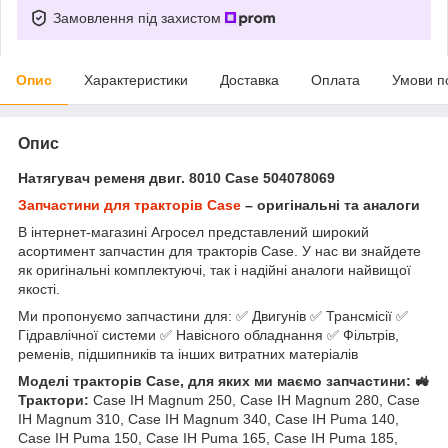
Замовлення під захистом
Опис
Характеристики
Доставка
Оплата
Умови п
Опис
Натягувач ременя двиг. 8010 Case 504078069
Запчастини для тракторів Case
– оригінальні та аналоги
В інтернет-магазині Агросел представлений широкий
асортимент запчастин для тракторів Case. У нас ви знайдете
як оригінальні комплектуючі, так і надійні аналоги найвищої
якості.
Ми пропонуємо запчастини для: ✅ Двигунів ✅ Трансмісії ✅
Гідравлічної системи ✅ Навісного обладнання ✅ Фільтрів,
ременів, підшипників та інших витратних матеріалів
Моделі тракторів Case, для яких ми маємо запчастини: 🚜
Трактори:
Case IH Magnum 250, Case IH Magnum 280, Case
IH Magnum 310, Case IH Magnum 340, Case IH Puma 140,
Case IH Puma 150, Case IH Puma 165, Case IH Puma 185,