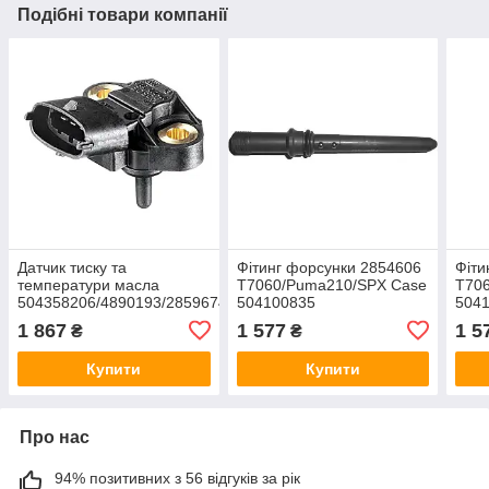
Подібні товари компанії
Датчик тиску та
Фітинг форсунки 2854606
Фіти
температури масла
T7060/Puma210/SPX Case
T70
504358206/4890193/2859674
504100835
504
T8.410/T7060/T6050 Case
1 867
1 577
1 5
₴
₴
281006123
Купити
Купити
Про нас
94% позитивних з 56 відгуків за рік