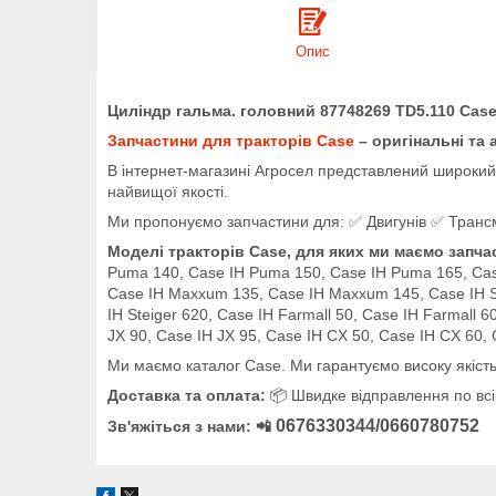
Опис
Циліндр гальма. головний 87748269 TD5.110 Cas
Запчастини для тракторів Case
– оригінальні та 
В інтернет-магазині Агросел представлений широкий а
найвищої якості.
Ми пропонуємо запчастини для: ✅ Двигунів ✅ Трансмі
Моделі тракторів Case, для яких ми маємо запча
Puma 140, Case IH Puma 150, Case IH Puma 165, Ca
Case IH Maxxum 135, Case IH Maxxum 145, Case IH Stei
IH Steiger 620, Case IH Farmall 50, Case IH Farmall 6
JX 90, Case IH JX 95, Case IH CX 50, Case IH CX 60,
Ми маємо каталог Case. Ми гарантуємо високу якість
Доставка та оплата:
📦 Швидке відправлення по всій
0676330344/0660780752
Зв'яжіться з нами: 📲