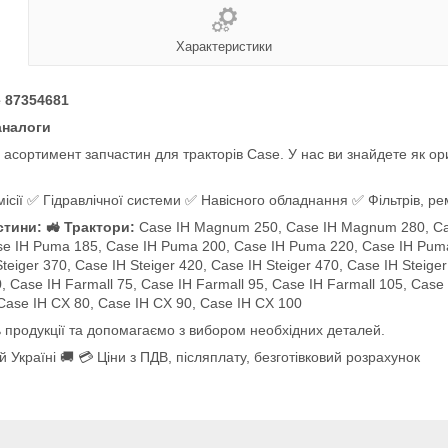
Характеристики
e 87354681
аналоги
сортимент запчастин для тракторів Case. У нас ви знайдете як ориг
сії ✅ Гідравлічної системи ✅ Навісного обладнання ✅ Фільтрів, рем
стини: 🚜 Трактори:
Case IH Magnum 250, Case IH Magnum 280, Ca
se IH Puma 185, Case IH Puma 200, Case IH Puma 220, Case IH Pum
ger 370, Case IH Steiger 420, Case IH Steiger 470, Case IH Steiger 
0, Case IH Farmall 75, Case IH Farmall 95, Case IH Farmall 105, Case
 Case IH CX 80, Case IH CX 90, Case IH CX 100
 продукції та допомагаємо з вибором необхідних деталей.
 Україні 🚚 💳 Ціни з ПДВ, післяплату, безготівковий розрахунок