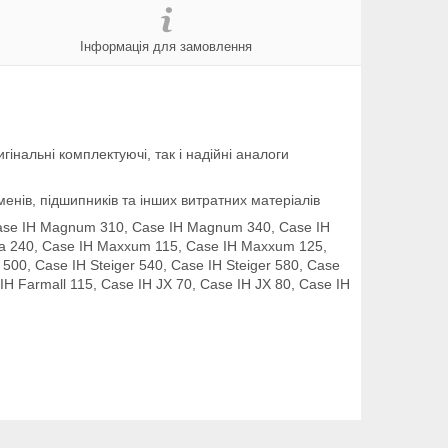
Інформація для замовлення
інальні комплектуючі, так і надійні аналоги
енів, підшипників та інших витратних матеріалів
se IH Magnum 310, Case IH Magnum 340, Case IH
a 240, Case IH Maxxum 115, Case IH Maxxum 125,
500, Case IH Steiger 540, Case IH Steiger 580, Case
 IH Farmall 115, Case IH JX 70, Case IH JX 80, Case IH