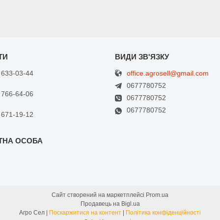
office.agrosell@gmail.com
 633-03-44
0677780752
 766-64-06
0677780752
0677780752
 671-19-12
Сайт створений на маркетплейсі
Prom.ua
Продавець на Bigl.ua
Агро Сел |
Поскаржитися на контент
|
Політика конфіденційності