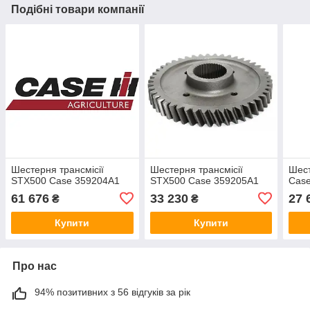
Подібні товари компанії
Шестерня трансмісії
Шестерня трансмісії
Шес
STX500 Case 359204A1
STX500 Case 359205A1
Cas
61 676
33 230
27 
₴
₴
Купити
Купити
Про нас
94% позитивних з 56 відгуків за рік