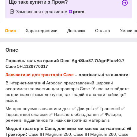
Що таке купити з Пром?
Замовлення під захистом
Опис
Характеристики
Доставка
Оплата
Умови п
Опис
Поршень гальма правий Dieci AgriStar37.7/AgriPlus40.7
Case 5H.1120770317
Запчастини для тракторів Case
– оригінальні та аналоги
В інтернет-магазині Агросел представлений широкий
асортимент запчастин для тракторів Case. У нас ви знайдете
як оригінальні комплектуючі, так і надійні аналоги найвищої
якості.
Ми пропонуємо запчастини для: ✅ Двигунів ✅ Трансмісії ✅
Гідравлічної системи ✅ Навісного обладнання ✅ Фільтрів,
ременів, підшипників та інших витратних матеріалів
Моделі тракторів Case, для яких ми маємо запчастини: 🚜
Трактори:
Case IH Magnum 250, Case IH Magnum 280, Case