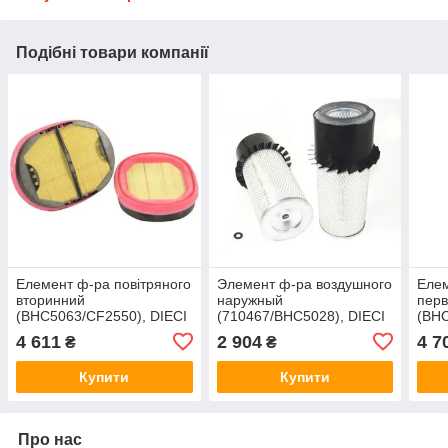
Подібні товари компанії
Елемент ф-ра повітряного
Элемент ф-ра воздушного
Елем
вторинний
наружный
пер
(BHC5063/CF2550), DIECI
(710467/BHC5028), DIECI
(BH
Agri Plus 40.7 (HIFI)
37.7 AGRI STAR (HiFi)
DIEC
4 611
2 904
4 7
₴
₴
SA17376
SA16511
(MA
Купити
Купити
Про нас