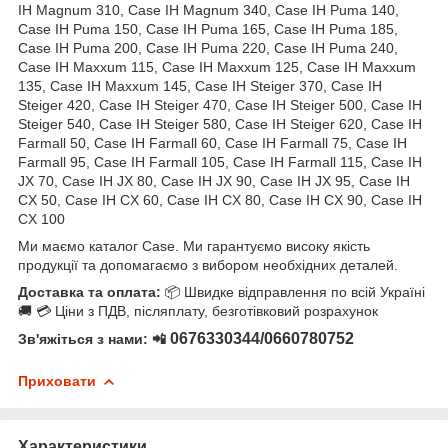
IH Magnum 310, Case IH Magnum 340, Case IH Puma 140,
Case IH Puma 150, Case IH Puma 165, Case IH Puma 185,
Case IH Puma 200, Case IH Puma 220, Case IH Puma 240,
Case IH Maxxum 115, Case IH Maxxum 125, Case IH Maxxum
135, Case IH Maxxum 145, Case IH Steiger 370, Case IH
Steiger 420, Case IH Steiger 470, Case IH Steiger 500, Case IH
Steiger 540, Case IH Steiger 580, Case IH Steiger 620, Case IH
Farmall 50, Case IH Farmall 60, Case IH Farmall 75, Case IH
Farmall 95, Case IH Farmall 105, Case IH Farmall 115, Case IH
JX 70, Case IH JX 80, Case IH JX 90, Case IH JX 95, Case IH
CX 50, Case IH CX 60, Case IH CX 80, Case IH CX 90, Case IH
CX 100
Ми маємо каталог Case. Ми гарантуємо високу якість
продукції та допомагаємо з вибором необхідних деталей.
Доставка та оплата:
📦 Швидке відправлення по всій Україні
🚚 💳 Ціни з ПДВ, післяплату, безготівковий розрахунок
0676330344/0660780752
Зв'яжіться з нами: 📲
Приховати
Характеристики