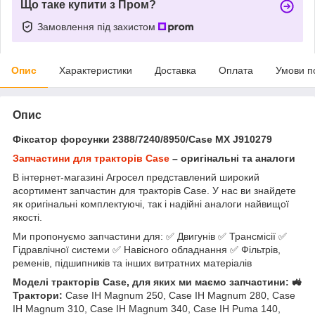
Що таке купити з Пром?
Замовлення під захистом
Опис
Характеристики
Доставка
Оплата
Умови п
Опис
Фіксатор форсунки 2388/7240/8950/Case MX J910279
Запчастини для тракторів Case
– оригінальні та аналоги
В інтернет-магазині Агросел представлений широкий
асортимент запчастин для тракторів Case. У нас ви знайдете
як оригінальні комплектуючі, так і надійні аналоги найвищої
якості.
Ми пропонуємо запчастини для: ✅ Двигунів ✅ Трансмісії ✅
Гідравлічної системи ✅ Навісного обладнання ✅ Фільтрів,
ременів, підшипників та інших витратних матеріалів
Моделі тракторів Case, для яких ми маємо запчастини: 🚜
Трактори:
Case IH Magnum 250, Case IH Magnum 280, Case
IH Magnum 310, Case IH Magnum 340, Case IH Puma 140,