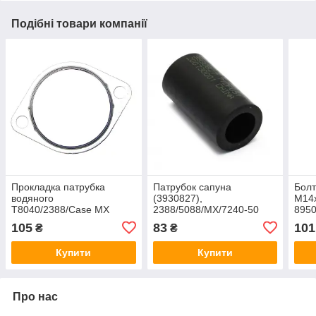
Подібні товари компанії
Прокладка патрубка
Патрубок сапуна
Болт
водяного
(3930827),
М14
T8040/2388/Case MX
2388/5088/MX/7240-50
8950
J945603
J930827
J91
105
83
101
₴
₴
Купити
Купити
Про нас