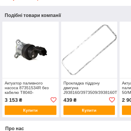
Подібні товари компанії
Актуатор паливного
Прокладка піддону
Акту
насоса 87351534R без
двигуна
пали
кабелю T8040-
J938160/3973509/3938160T8040-
50/M
50/Mag.310/2388 Case
50/7240/8940/Mag.310/MX/1680/23
873
3 153
439
2 9
₴
₴
928400473
87308050
Купити
Купити
Про нас