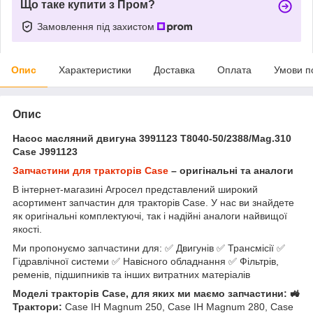
Що таке купити з Пром?
Замовлення під захистом
Опис
Характеристики
Доставка
Оплата
Умови п
Опис
Насос масляний двигуна 3991123 T8040-50/2388/Mag.310
Case J991123
Запчастини для тракторів Case
– оригінальні та аналоги
В інтернет-магазині Агросел представлений широкий
асортимент запчастин для тракторів Case. У нас ви знайдете
як оригінальні комплектуючі, так і надійні аналоги найвищої
якості.
Ми пропонуємо запчастини для: ✅ Двигунів ✅ Трансмісії ✅
Гідравлічної системи ✅ Навісного обладнання ✅ Фільтрів,
ременів, підшипників та інших витратних матеріалів
Моделі тракторів Case, для яких ми маємо запчастини: 🚜
Трактори:
Case IH Magnum 250, Case IH Magnum 280, Case