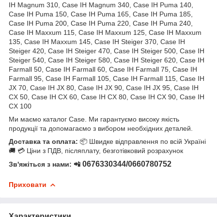
IH Magnum 310, Case IH Magnum 340, Case IH Puma 140,
Case IH Puma 150, Case IH Puma 165, Case IH Puma 185,
Case IH Puma 200, Case IH Puma 220, Case IH Puma 240,
Case IH Maxxum 115, Case IH Maxxum 125, Case IH Maxxum
135, Case IH Maxxum 145, Case IH Steiger 370, Case IH
Steiger 420, Case IH Steiger 470, Case IH Steiger 500, Case IH
Steiger 540, Case IH Steiger 580, Case IH Steiger 620, Case IH
Farmall 50, Case IH Farmall 60, Case IH Farmall 75, Case IH
Farmall 95, Case IH Farmall 105, Case IH Farmall 115, Case IH
JX 70, Case IH JX 80, Case IH JX 90, Case IH JX 95, Case IH
CX 50, Case IH CX 60, Case IH CX 80, Case IH CX 90, Case IH
CX 100
Ми маємо каталог Case. Ми гарантуємо високу якість
продукції та допомагаємо з вибором необхідних деталей.
Доставка та оплата:
📦 Швидке відправлення по всій Україні
🚚 💳 Ціни з ПДВ, післяплату, безготівковий розрахунок
0676330344/0660780752
Зв'яжіться з нами: 📲
Приховати
Характеристики