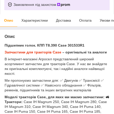
Замовлення під захистом
Опис
Характеристики
Доставка
Оплата
Умови п
Опис
Підшипник голок. КПП T8.390 Case 301533R1
Запчастини для тракторів Case
– оригінальні та аналоги
В інтернет-магазині Агросел представлений широкий
асортимент запчастин для тракторів Case. У нас ви знайдете
як оригінальні комплектуючі, так і надійні аналоги найвищої
якості.
Ми пропонуємо запчастини для: ✅ Двигунів ✅ Трансмісії ✅
Гідравлічної системи ✅ Навісного обладнання ✅ Фільтрів,
ременів, підшипників та інших витратних матеріалів
Моделі тракторів Case, для яких ми маємо запчастини: 🚜
Трактори:
Case IH Magnum 250, Case IH Magnum 280, Case
IH Magnum 310, Case IH Magnum 340, Case IH Puma 140,
Case IH Puma 150, Case IH Puma 165, Case IH Puma 185,