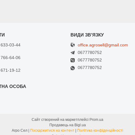
office.agrosell@gmail.com
 633-03-44
0677780752
 766-64-06
0677780752
0677780752
 671-19-12
Сайт створений на маркетплейсі
Prom.ua
Продавець на Bigl.ua
Агро Сел |
Поскаржитися на контент
|
Політика конфіденційності