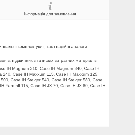
Інформація для замовлення
інальні комплектуючі, так і надійні аналоги
енів, підшипників та інших витратних матеріалів
se IH Magnum 310, Case IH Magnum 340, Case IH
a 240, Case IH Maxxum 115, Case IH Maxxum 125,
500, Case IH Steiger 540, Case IH Steiger 580, Case
 IH Farmall 115, Case IH JX 70, Case IH JX 80, Case IH