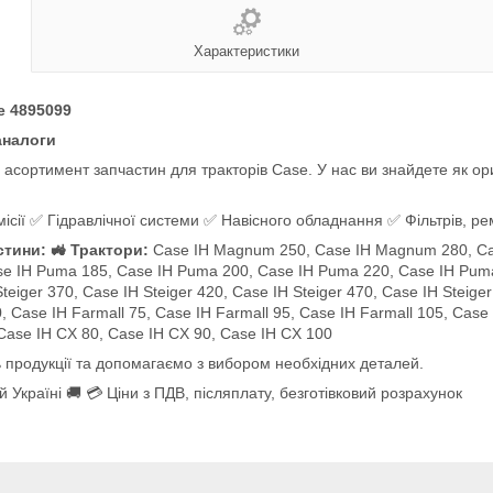
Характеристики
e 4895099
аналоги
сортимент запчастин для тракторів Case. У нас ви знайдете як ориг
сії ✅ Гідравлічної системи ✅ Навісного обладнання ✅ Фільтрів, рем
стини: 🚜 Трактори:
Case IH Magnum 250, Case IH Magnum 280, Ca
se IH Puma 185, Case IH Puma 200, Case IH Puma 220, Case IH Pum
ger 370, Case IH Steiger 420, Case IH Steiger 470, Case IH Steiger 
0, Case IH Farmall 75, Case IH Farmall 95, Case IH Farmall 105, Case
 Case IH CX 80, Case IH CX 90, Case IH CX 100
 продукції та допомагаємо з вибором необхідних деталей.
 Україні 🚚 💳 Ціни з ПДВ, післяплату, безготівковий розрахунок