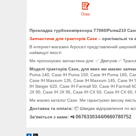
Опис
Прокладка турбокомпресора T7060/Puma210 Cas
Запчастини для тракторів Case
– оригінальні та 
В інтернет-магазині Агросел представлений широкий а
найвищої якості.
Ми пропонуємо запчастини для: ✅ Двигунів ✅ Трансмі
Моделі тракторів Case, для яких ми маємо запча
Puma 140, Case IH Puma 150, Case IH Puma 165, Ca
Case IH Maxxum 135, Case IH Maxxum 145, Case IH Stei
IH Steiger 620, Case IH Farmall 50, Case IH Farmall 6
JX 90, Case IH JX 95, Case IH CX 50, Case IH CX 60,
Ми маємо каталог Case. Ми гарантуємо високу якість
Доставка та оплата:
📦 Швидке відправлення по всій
0676330344/0660780752
Зв'яжіться з нами: 📲