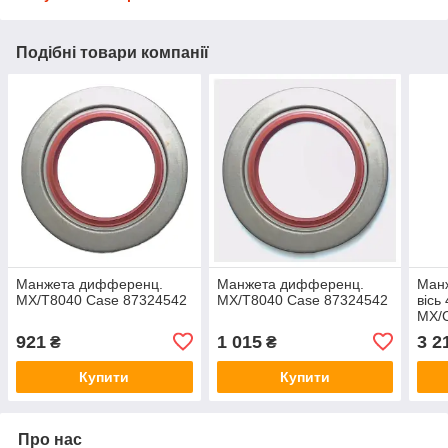
Подібні товари компанії
Манжета дифференц.
Манжета дифференц.
Манж
MX/T8040 Case 87324542
MX/T8040 Case 87324542
вісь
MX/
921
1 015
3 2
₴
₴
Купити
Купити
Про нас