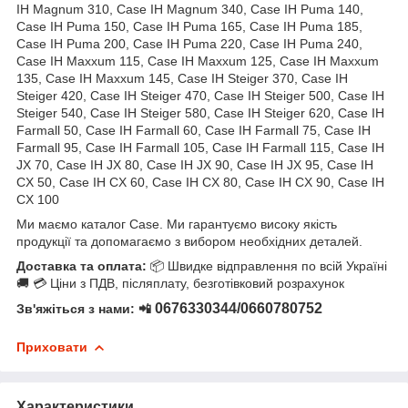
IH Magnum 310, Case IH Magnum 340, Case IH Puma 140,
Case IH Puma 150, Case IH Puma 165, Case IH Puma 185,
Case IH Puma 200, Case IH Puma 220, Case IH Puma 240,
Case IH Maxxum 115, Case IH Maxxum 125, Case IH Maxxum
135, Case IH Maxxum 145, Case IH Steiger 370, Case IH
Steiger 420, Case IH Steiger 470, Case IH Steiger 500, Case IH
Steiger 540, Case IH Steiger 580, Case IH Steiger 620, Case IH
Farmall 50, Case IH Farmall 60, Case IH Farmall 75, Case IH
Farmall 95, Case IH Farmall 105, Case IH Farmall 115, Case IH
JX 70, Case IH JX 80, Case IH JX 90, Case IH JX 95, Case IH
CX 50, Case IH CX 60, Case IH CX 80, Case IH CX 90, Case IH
CX 100
Ми маємо каталог Case. Ми гарантуємо високу якість
продукції та допомагаємо з вибором необхідних деталей.
Доставка та оплата:
📦 Швидке відправлення по всій Україні
🚚 💳 Ціни з ПДВ, післяплату, безготівковий розрахунок
0676330344/0660780752
Зв'яжіться з нами: 📲
Приховати
Характеристики