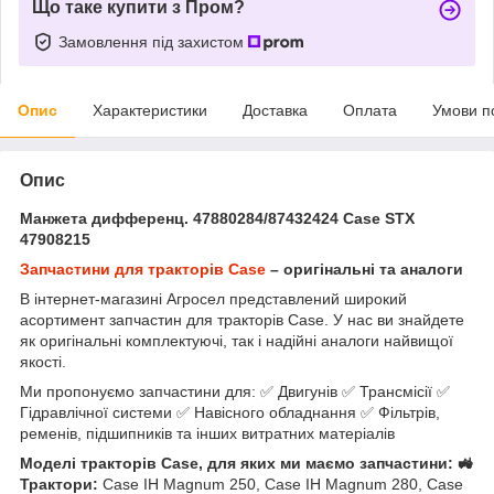
Що таке купити з Пром?
Замовлення під захистом
Опис
Характеристики
Доставка
Оплата
Умови п
Опис
Манжета дифференц. 47880284/87432424 Case STX
47908215
Запчастини для тракторів Case
– оригінальні та аналоги
В інтернет-магазині Агросел представлений широкий
асортимент запчастин для тракторів Case. У нас ви знайдете
як оригінальні комплектуючі, так і надійні аналоги найвищої
якості.
Ми пропонуємо запчастини для: ✅ Двигунів ✅ Трансмісії ✅
Гідравлічної системи ✅ Навісного обладнання ✅ Фільтрів,
ременів, підшипників та інших витратних матеріалів
Моделі тракторів Case, для яких ми маємо запчастини: 🚜
Трактори:
Case IH Magnum 250, Case IH Magnum 280, Case