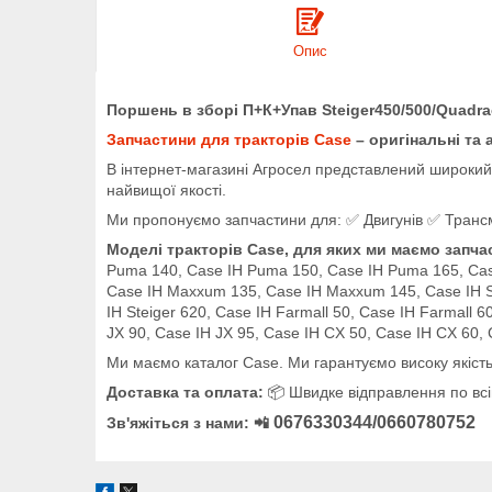
Опис
Поршень в зборі П+К+Упав Steiger450/500/Quadra
Запчастини для тракторів Case
– оригінальні та 
В інтернет-магазині Агросел представлений широкий а
найвищої якості.
Ми пропонуємо запчастини для: ✅ Двигунів ✅ Трансмі
Моделі тракторів Case, для яких ми маємо запча
Puma 140, Case IH Puma 150, Case IH Puma 165, Ca
Case IH Maxxum 135, Case IH Maxxum 145, Case IH Stei
IH Steiger 620, Case IH Farmall 50, Case IH Farmall 6
JX 90, Case IH JX 95, Case IH CX 50, Case IH CX 60,
Ми маємо каталог Case. Ми гарантуємо високу якість
Доставка та оплата:
📦 Швидке відправлення по всій
0676330344/0660780752
Зв'яжіться з нами: 📲