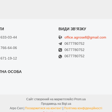
office.agrosell@gmail.com
 633-03-44
0677780752
 766-64-06
0677780752
0677780752
 671-19-12
Сайт створений на маркетплейсі
Prom.ua
Продавець на Bigl.ua
Агро Сел |
Поскаржитися на контент
|
Політика конфіденційності