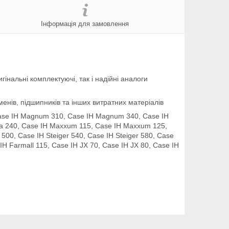
Інформація для замовлення
інальні комплектуючі, так і надійні аналоги
енів, підшипників та інших витратних матеріалів
se IH Magnum 310, Case IH Magnum 340, Case IH
a 240, Case IH Maxxum 115, Case IH Maxxum 125,
500, Case IH Steiger 540, Case IH Steiger 580, Case
 IH Farmall 115, Case IH JX 70, Case IH JX 80, Case IH