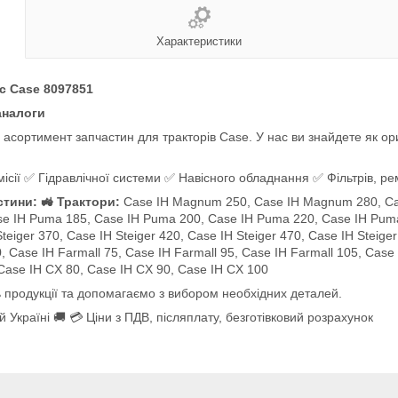
Характеристики
c Case 8097851
аналоги
сортимент запчастин для тракторів Case. У нас ви знайдете як ориг
сії ✅ Гідравлічної системи ✅ Навісного обладнання ✅ Фільтрів, рем
стини: 🚜 Трактори:
Case IH Magnum 250, Case IH Magnum 280, Ca
se IH Puma 185, Case IH Puma 200, Case IH Puma 220, Case IH Pum
ger 370, Case IH Steiger 420, Case IH Steiger 470, Case IH Steiger 
0, Case IH Farmall 75, Case IH Farmall 95, Case IH Farmall 105, Case
 Case IH CX 80, Case IH CX 90, Case IH CX 100
 продукції та допомагаємо з вибором необхідних деталей.
 Україні 🚚 💳 Ціни з ПДВ, післяплату, безготівковий розрахунок