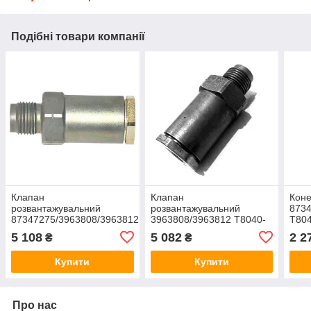
Подібні товари компанії
Клапан
Клапан
Коне
розвантажувальний
розвантажувальний
8734
87347275/3963808/3963812
3963808/3963812 T8040-
T804
T8040-
50/Mag.310/335/7088/5088/2388
50/M
5 108
5 082
2 2
₴
₴
50/Mag.310/335/7088/5088/2388
Case 87347275
844
Case 1110010020
Купити
Купити
Про нас