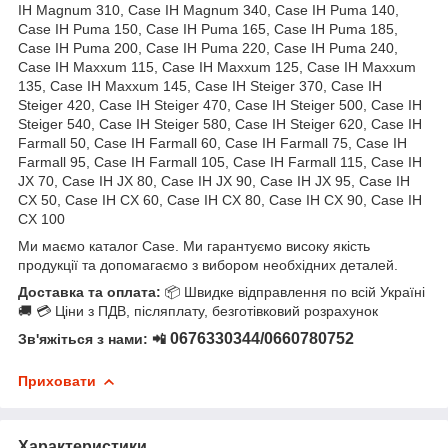
IH Magnum 310, Case IH Magnum 340, Case IH Puma 140,
Case IH Puma 150, Case IH Puma 165, Case IH Puma 185,
Case IH Puma 200, Case IH Puma 220, Case IH Puma 240,
Case IH Maxxum 115, Case IH Maxxum 125, Case IH Maxxum
135, Case IH Maxxum 145, Case IH Steiger 370, Case IH
Steiger 420, Case IH Steiger 470, Case IH Steiger 500, Case IH
Steiger 540, Case IH Steiger 580, Case IH Steiger 620, Case IH
Farmall 50, Case IH Farmall 60, Case IH Farmall 75, Case IH
Farmall 95, Case IH Farmall 105, Case IH Farmall 115, Case IH
JX 70, Case IH JX 80, Case IH JX 90, Case IH JX 95, Case IH
CX 50, Case IH CX 60, Case IH CX 80, Case IH CX 90, Case IH
CX 100
Ми маємо каталог Case. Ми гарантуємо високу якість
продукції та допомагаємо з вибором необхідних деталей.
Доставка та оплата:
📦 Швидке відправлення по всій Україні
🚚 💳 Ціни з ПДВ, післяплату, безготівковий розрахунок
0676330344/0660780752
Зв'яжіться з нами: 📲
Приховати
Характеристики