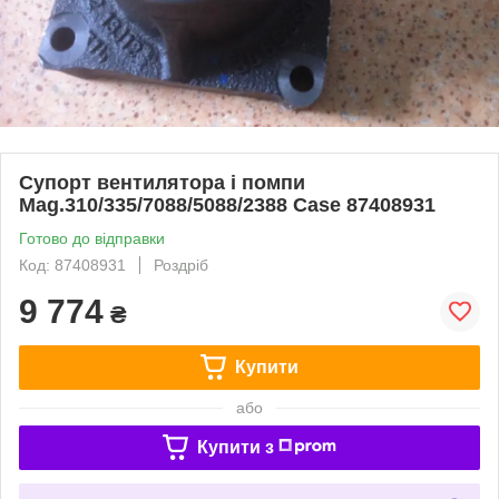
Супорт вентилятора і помпи
Mag.310/335/7088/5088/2388 Case 87408931
Готово до відправки
Код: 87408931
Роздріб
9 774
₴
Купити
або
Купити з