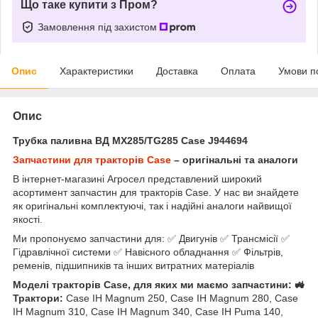
Що таке купити з Пром?
Замовлення під захистом
Опис
Характеристики
Доставка
Оплата
Умови п
Опис
Трубка паливна ВД MX285/TG285 Case J944694
Запчастини для тракторів Case
– оригінальні та аналоги
В інтернет-магазині Агросел представлений широкий
асортимент запчастин для тракторів Case. У нас ви знайдете
як оригінальні комплектуючі, так і надійні аналоги найвищої
якості.
Ми пропонуємо запчастини для: ✅ Двигунів ✅ Трансмісії ✅
Гідравлічної системи ✅ Навісного обладнання ✅ Фільтрів,
ременів, підшипників та інших витратних матеріалів
Моделі тракторів Case, для яких ми маємо запчастини: 🚜
Трактори:
Case IH Magnum 250, Case IH Magnum 280, Case
IH Magnum 310, Case IH Magnum 340, Case IH Puma 140,