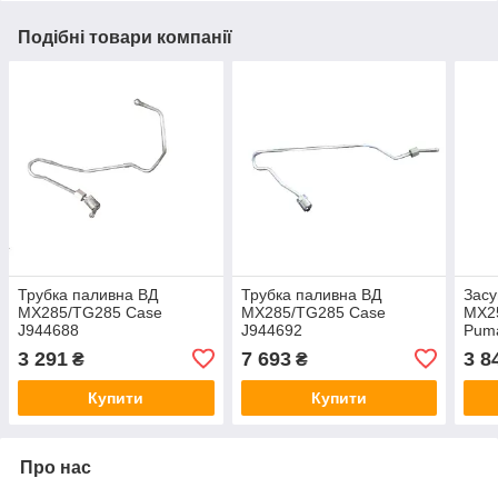
Подібні товари компанії
Трубка паливна ВД
Трубка паливна ВД
Засу
MX285/TG285 Case
MX285/TG285 Case
MX25
J944688
J944692
Pum
3 291
7 693
3 8
₴
₴
Купити
Купити
Про нас