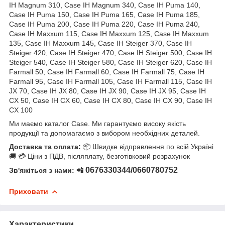
IH Magnum 310, Case IH Magnum 340, Case IH Puma 140,
Case IH Puma 150, Case IH Puma 165, Case IH Puma 185,
Case IH Puma 200, Case IH Puma 220, Case IH Puma 240,
Case IH Maxxum 115, Case IH Maxxum 125, Case IH Maxxum
135, Case IH Maxxum 145, Case IH Steiger 370, Case IH
Steiger 420, Case IH Steiger 470, Case IH Steiger 500, Case IH
Steiger 540, Case IH Steiger 580, Case IH Steiger 620, Case IH
Farmall 50, Case IH Farmall 60, Case IH Farmall 75, Case IH
Farmall 95, Case IH Farmall 105, Case IH Farmall 115, Case IH
JX 70, Case IH JX 80, Case IH JX 90, Case IH JX 95, Case IH
CX 50, Case IH CX 60, Case IH CX 80, Case IH CX 90, Case IH
CX 100
Ми маємо каталог Case. Ми гарантуємо високу якість
продукції та допомагаємо з вибором необхідних деталей.
Доставка та оплата:
📦 Швидке відправлення по всій Україні
🚚 💳 Ціни з ПДВ, післяплату, безготівковий розрахунок
0676330344/0660780752
Зв'яжіться з нами: 📲
Приховати
Характеристики