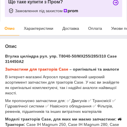
Що таке купити з Пром?
Замовлення під захистом
Опис
Характеристики
Доставка
Оплата
Умови п
Опис
Втулка циліндра рул. упр. T8040-50/MX255/285/310 Case
314450A2
Запчастини для тракторів Case
– оригінальні та аналоги
В інтернет-магазині Агросел представлений широкий
асортимент запчастин для тракторів Case. У нас ви знайдете
як оригінальні комплектуючі, так і надійні аналоги найвищої
якості.
Ми пропонуємо запчастини для: ✅ Двигунів ✅ Трансмісії ✅
Гідравлічної системи ✅ Навісного обладнання ✅ Фільтрів,
ременів, підшипників та інших витратних матеріалів
Моделі тракторів Case, для яких ми маємо запчастини: 🚜
Трактори:
Case IH Magnum 250, Case IH Magnum 280, Case