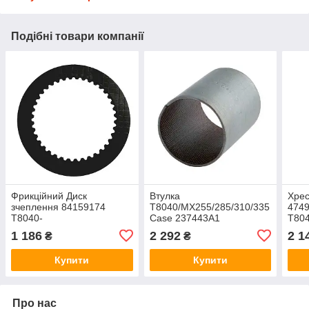
Подібні товари компанії
Фрикційний Диск
Втулка
Хре
зчеплення 84159174
T8040/MX255/285/310/335
474
T8040-
Case 237443A1
T804
50/MX255/270/285/310/335
Cas
1 186
2 292
2 1
₴
₴
Case 1285975C2
Купити
Купити
Про нас