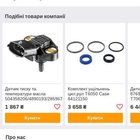
Подібні товари компанії
Датчик тиску та
Комплект ущільнень
Датч
температури масла
цил.рул T6050 Case
876
504358206/4890193/2859674
84121150
T706
T8.410/T7060/T6050 Case
842
1 867
3 658
6 4
₴
₴
281006123
Купити
Купити
Про нас