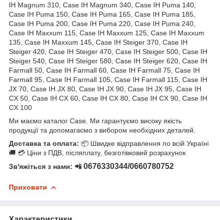
IH Magnum 310, Case IH Magnum 340, Case IH Puma 140,
Case IH Puma 150, Case IH Puma 165, Case IH Puma 185,
Case IH Puma 200, Case IH Puma 220, Case IH Puma 240,
Case IH Maxxum 115, Case IH Maxxum 125, Case IH Maxxum
135, Case IH Maxxum 145, Case IH Steiger 370, Case IH
Steiger 420, Case IH Steiger 470, Case IH Steiger 500, Case IH
Steiger 540, Case IH Steiger 580, Case IH Steiger 620, Case IH
Farmall 50, Case IH Farmall 60, Case IH Farmall 75, Case IH
Farmall 95, Case IH Farmall 105, Case IH Farmall 115, Case IH
JX 70, Case IH JX 80, Case IH JX 90, Case IH JX 95, Case IH
CX 50, Case IH CX 60, Case IH CX 80, Case IH CX 90, Case IH
CX 100
Ми маємо каталог Case. Ми гарантуємо високу якість
продукції та допомагаємо з вибором необхідних деталей.
Доставка та оплата:
📦 Швидке відправлення по всій Україні
🚚 💳 Ціни з ПДВ, післяплату, безготівковий розрахунок
0676330344/0660780752
Зв'яжіться з нами: 📲
Приховати
Характеристики