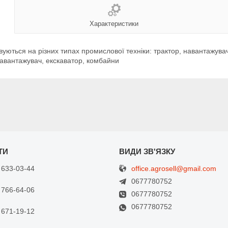
Характеристики
уються на різних типах промислової техніки: трактор, навантажува
авантажувач, екскаватор, комбайни
office.agrosell@gmail.com
 633-03-44
0677780752
 766-64-06
0677780752
0677780752
 671-19-12