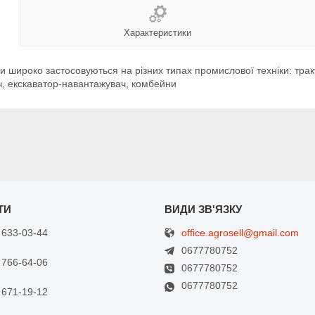
Характеристики
ри широко застосовуються на різних типах промислової техніки: тр
ч, екскаватор-навантажувач, комбейни
office.agrosell@gmail.com
 633-03-44
0677780752
 766-64-06
0677780752
0677780752
 671-19-12