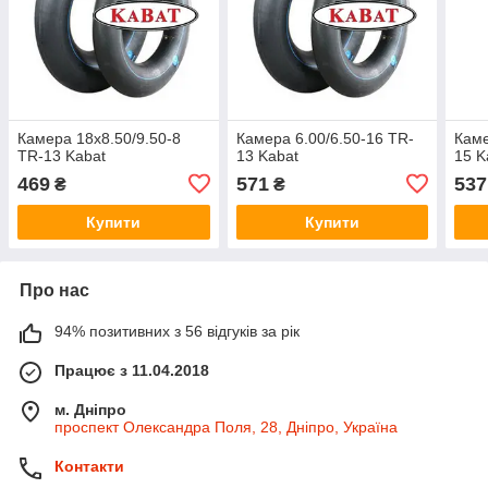
Камера 18x8.50/9.50-8
Камера 6.00/6.50-16 TR-
Каме
TR-13 Kabat
13 Kabat
15 K
469
571
537
₴
₴
Купити
Купити
Про нас
94% позитивних з 56 відгуків за рік
Працює з 11.04.2018
м. Дніпро
проспект Олександра Поля, 28, Дніпро, Україна
Контакти