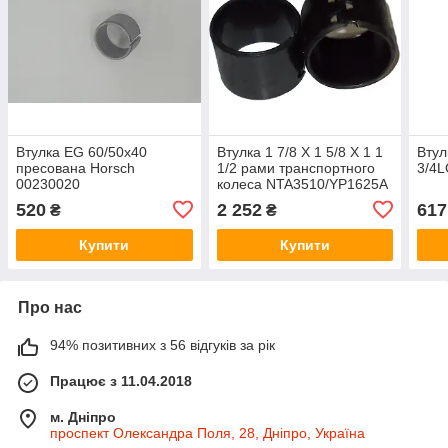
Втулка EG 60/50x40
Втулка 1 7/8 X 1 5/8 X 1 1
Втул
пресована Horsch
1/2 рами транспортного
3/4L
00230020
колеса NTA3510/YP1625A
890-666C
520
2 252
617
₴
₴
Купити
Купити
Про нас
94% позитивних з 56 відгуків за рік
Працює з 11.04.2018
м. Дніпро
проспект Олександра Поля, 28, Дніпро, Україна