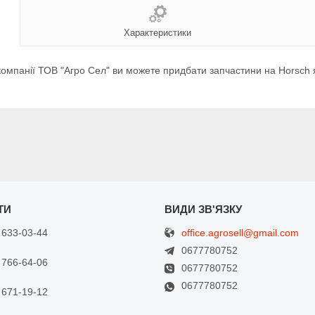
Характеристики
мпанії ТОВ "Агро Сел" ви можете придбати запчастини на Horsch як 
office.agrosell@gmail.com
 633-03-44
0677780752
 766-64-06
0677780752
0677780752
 671-19-12