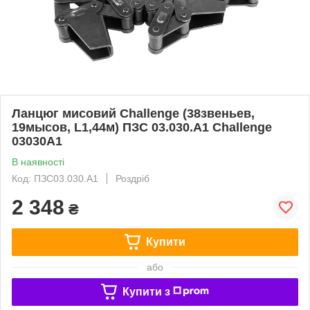
Ланцюг мисовий Challenge (38звеньев,
19мысов, L1,44м) ПЗС 03.030.А1 Challenge
03030A1
В наявності
Код: ПЗС03.030.А1
Роздріб
2 348
₴
Купити
або
Купити з