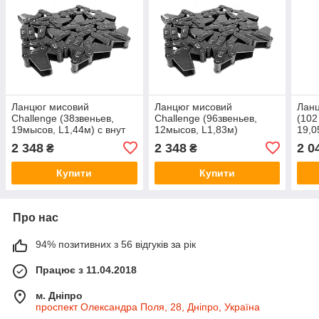
Ланцюг мисовий
Ланцюг мисовий
Ланц
Challenge (38звеньев,
Challenge (96звеньев,
(102
19мысов, L1,44м) с внут
12мысов, L1,83м)
19,0
звеном под мысом ПЗС
10.01.00.300, 54-006.080
1.33
2 348
2 348
2 0
₴
₴
03.030.А1F1
Challenge 100100300
Купити
Купити
Про нас
94% позитивних з 56 відгуків за рік
Працює з 11.04.2018
м. Дніпро
проспект Олександра Поля, 28, Дніпро, Україна