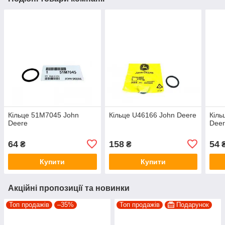
Кільце 51M7045 John
Кільце U46166 John Deere
Кіль
Deere
Dee
64
158
54
₴
₴
Купити
Купити
Акційні пропозиції та новинки
Топ продажів
–35%
Топ продажів
Подарунок