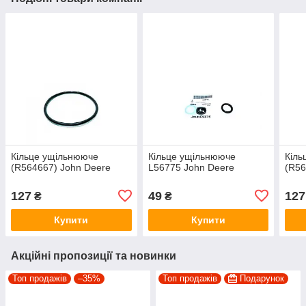
Кільце ущільнююче
Кільце ущільнююче
Кіль
(R564667) John Deere
L56775 John Deere
(R56
127
49
127
₴
₴
Купити
Купити
Акційні пропозиції та новинки
Топ продажів
–35%
Топ продажів
Подарунок