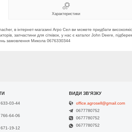
Характеристики
cher, в інтернет-магазині Агро Сел ви можете придбати високоякісн
кторів, запчастини для сітківок, у нас є каталог John Deere, підбер
день замовлення Микола 0676330344
office.agrosell@gmail.com
 633-03-44
0677780752
 766-64-06
0677780752
0677780752
 671-19-12